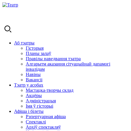
Аб тэатры
Гісторыя
Планы залаў
Правілы наведвання тэатра
Алгарытм аказання сітуацыйнай дапамогі
інвалідам
Навіны
Вакансіі
Тэатр у асобах
Мастацка-творчы склад
Акцёры
Адміністрацыя
Імя ў гісторыі
Афіша і білеты
Рэпертуарная афіша
Спектаклі
Архіў спектакляў