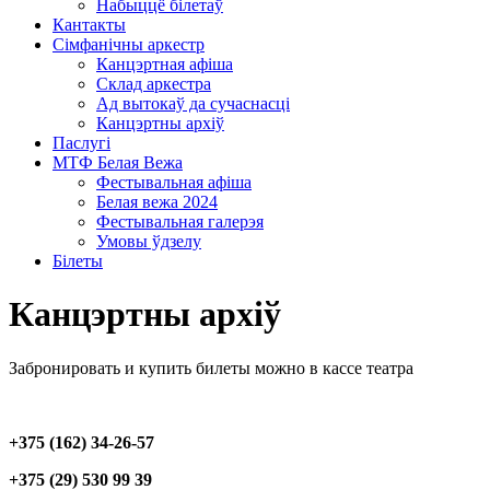
Набыццё білетаў
Кантакты
Сімфанічны аркестр
Канцэртная афіша
Склад аркестра
Ад вытокаў да сучаснасці
Канцэртны архіў
Паслугі
МТФ Белая Вежа
Фестывальная афіша
Белая вежа 2024
Фестывальная галерэя
Умовы ўдзелу
Білеты
Канцэртны архіў
Забронировать и купить билеты можно в кассе театра
+375 (162) 34-26-57
+375 (29) 530 99 39