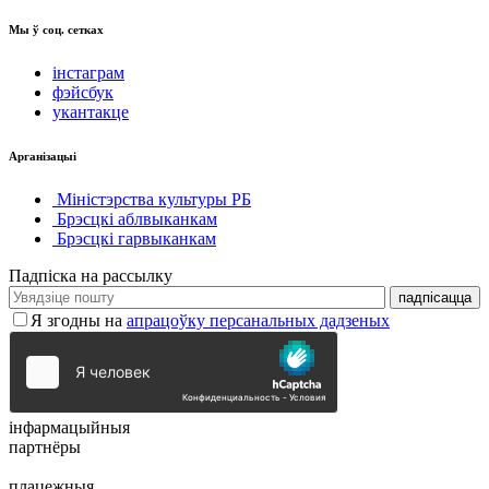
Мы ў соц. сетках
інстаграм
фэйсбук
укантакце
Арганізацыі
Міністэрства культуры РБ
Брэсцкі аблвыканкам
Брэсцкі гарвыканкам
Падпіска на рассылку
Я згодны на
апрацоўку персанальных дадзеных
інфармацыйныя
партнёры
плацежныя