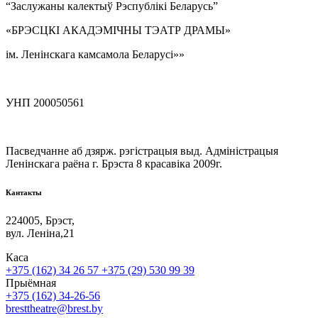
“Заслужаны калектыў Рэспублікі Беларусь”
«БРЭСЦКІ АКАДЭМІЧНЫ ТЭАТР ДРАМЫ»
ім. Ленінскага камсамола Беларусі»»
УНП 200050561
Пасведчанне аб дзярж. рэгістрацыя выд. Адміністрацыя
Ленінскага раёна г. Брэста 8 красавіка 2009г.
Кантакты
224005, Брэст,
вул. Леніна,21
Каса
+375 (162) 34 26 57
+375 (29) 530 99 39
Прыёмная
+375 (162) 34-26-56
bresttheatre@brest.by