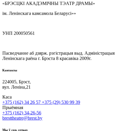
«БРЭСЦКІ АКАДЭМІЧНЫ ТЭАТР ДРАМЫ»
ім. Ленінскага камсамола Беларусі»»
УНП 200050561
Пасведчанне аб дзярж. рэгістрацыя выд. Адміністрацыя
Ленінскага раёна г. Брэста 8 красавіка 2009г.
Кантакты
224005, Брэст,
вул. Леніна,21
Каса
+375 (162) 34 26 57
+375 (29) 530 99 39
Прыёмная
+375 (162) 34-26-56
bresttheatre@brest.by
Мы ў соц. сетках