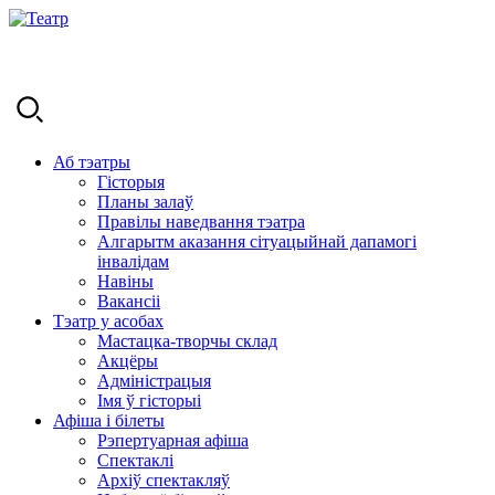
Аб тэатры
Гісторыя
Планы залаў
Правілы наведвання тэатра
Алгарытм аказання сітуацыйнай дапамогі
інвалідам
Навіны
Вакансіі
Тэатр у асобах
Мастацка-творчы склад
Акцёры
Адміністрацыя
Імя ў гісторыі
Афіша і білеты
Рэпертуарная афіша
Спектаклі
Архіў спектакляў