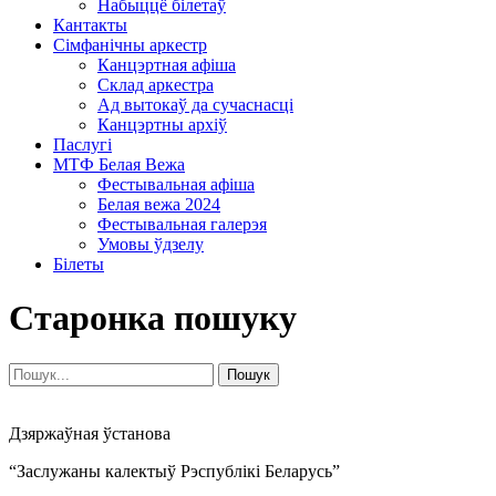
Набыццё білетаў
Кантакты
Сімфанічны аркестр
Канцэртная афіша
Склад аркестра
Ад вытокаў да сучаснасці
Канцэртны архіў
Паслугі
МТФ Белая Вежа
Фестывальная афіша
Белая вежа 2024
Фестывальная галерэя
Умовы ўдзелу
Білеты
Старонка пошуку
Знайсці:
Пошук
Дзяржаўная ўстанова
“Заслужаны калектыў Рэспублікі Беларусь”