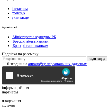
інстаграм
фэйсбук
укантакце
Арганізацыі
Міністэрства культуры РБ
Брэсцкі аблвыканкам
Брэсцкі гарвыканкам
Падпіска на рассылку
Я згодны на
апрацоўку персанальных дадзеных
інфармацыйныя
партнёры
плацежныя
сістэмы