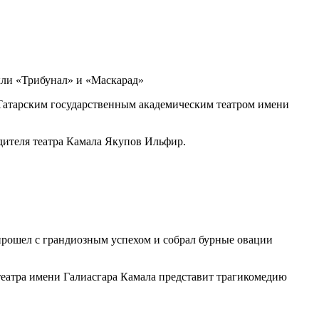
акли «Трибунал» и «Маскарад»
Татарским государственным академическим театром имени
дителя театра Камала Якупов Ильфир.
прошел с грандиозным успехом и собрал бурные овации
 театра имени Галиасгара Камала представит трагикомедию