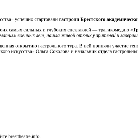
усства» успешно стартовали
гастроли Брестского академическо
своих самых сильных и глубоких спектаклей — трагикомедию
«Т
матизм военных лет, нашла живой отклик у зрителей и заверши
ященная открытию гастрольного тура. В ней приняли участие г
ского искусства» Ольга Соколова и начальник отдела гастроль
 bresttheatre.info.