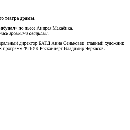
го театра драмы
.
рибунал»
по пьесе Андрея Макаёнка.
лась громкими овациями.
енеральный директор БАТД Анна Сеньковец, главный художник
ных программ ФГБУК Росконцерт Владимир Черкасов.