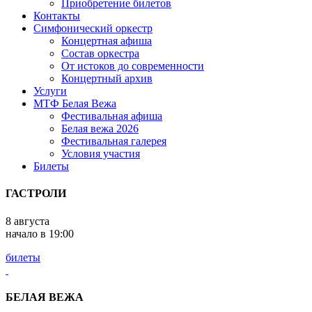
Приобретение билетов
Контакты
Симфонический оркестр
Концертная афиша
Состав оркестра
От истоков до современ­ности
Концертный архив
Услуги
МТФ Белая Вежа
Фестивальная афиша
Белая вежа 2026
Фестивальная галерея
Условия участия
Билеты
ГАСТРОЛИ
8 августа
начало в 19:00
билеты
БЕЛАЯ ВЕЖА