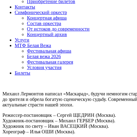
Приобретение билетов
Контакты
Симфонический оркестр
Концертная афиша
Состав оркестра
От истоков до современ­ности
Концертный архив
Услуги
МТФ Белая Вежа
Фестивальная афиша
Белая вежа 2026
Фестивальная галерея
Условия участия
Билеты
Михаил Лермонтов написал «Маскарад», будучи немногим старше
до зрителя и обрела богатую сценическую судьбу. Современный 
актуальные страсти нашей эпохи.
Режиссер-постановщик – Сергей ЩЕДРИН (Москва).
Художник-постановщик – Михаил ГЕРБЕР (Москва).
Художник по свету – Иван ВАСЕЦКИЙ (Москва).
Хореограф – Илья ОШИ (Москва).