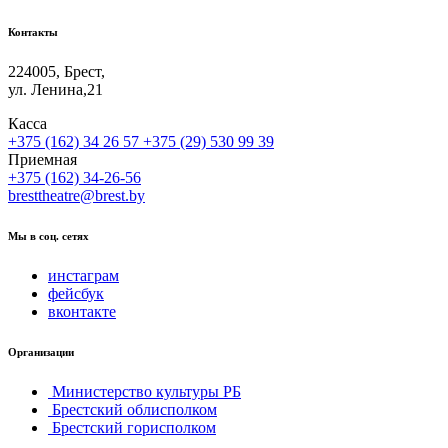
Контакты
224005, Брест,
ул. Ленина,21
Касса
+375 (162) 34 26 57
+375 (29) 530 99 39
Приемная
+375 (162) 34-26-56
bresttheatre@brest.by
Мы в соц. сетях
инстаграм
фейсбук
вконтакте
Организации
Министерство культуры РБ
Брестский облисполком
Брестский горисполком