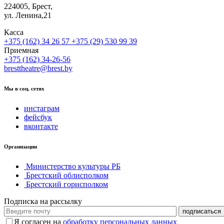
224005, Брест,
ул. Ленина,21
Касса
+375 (162) 34 26 57
+375 (29) 530 99 39
Приемная
+375 (162) 34-26-56
bresttheatre@brest.by
Мы в соц. сетях
инстаграм
фейсбук
вконтакте
Организации
Министерство культуры РБ
Брестский облисполком
Брестский горисполком
Подписка на рассылку
Я согласен на
обработку персональных данных