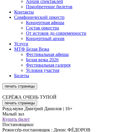
Архив спектаклей
Приобретение билетов
Контакты
Симфонический оркестр
Концертная афиша
Состав оркестра
От истоков до современ­ности
Концертный архив
Услуги
МТФ Белая Вежа
Фестивальная афиша
Белая вежа 2026
Фестивальная галерея
Условия участия
Билеты
печать страницы
СЕРЁЖА ОЧЕНЬ ТУПОЙ
печать страницы
Роуд-муви Дмитрий Данилов | 16+
Малый зал
Купить билет
Постановщики:
Режиссёр-постановщик : Денис ФЁДОРОВ