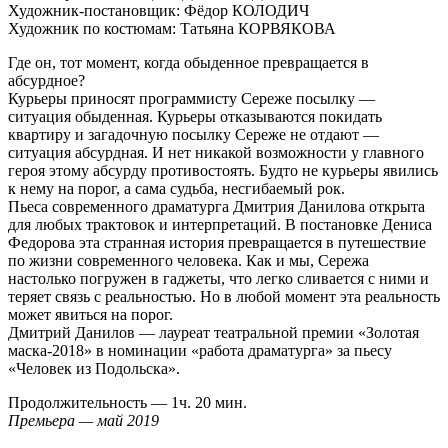
Художник-постановщик: Фёдор КОЛОДИЧ
Художник по костюмам: Татьяна КОРВЯКОВА
Где он, тот момент, когда обыденное превращается в
абсурдное?
Курьеры приносят программисту Сереже посылку —
ситуация обыденная. Курьеры отказываются покидать
квартиру и загадочную посылку Сереже не отдают —
ситуация абсурдная. И нет никакой возможности у главного
героя этому абсурду противостоять. Будто не курьеры явились
к нему на порог, а сама судьба, несгибаемый рок.
Пьеса современного драматурга Дмитрия Данилова открыта
для любых трактовок и интерпретаций. В постановке Дениса
Федорова эта странная история превращается в путешествие
по жизни современного человека. Как и мы, Сережа
настолько погружен в гаджеты, что легко сливается с ними и
теряет связь с реальностью. Но в любой момент эта реальность
может явиться на порог.
Дмитрий Данилов — лауреат театральной премии «Золотая
маска-2018» в номинации «работа драматурга» за пьесу
«Человек из Подольска».
Продолжительность — 1ч. 20 мин.
Премьера — май 2019