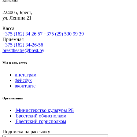
Контакты
224005, Брест,
ул. Ленина,21
Касса
+375 (162) 34 26 57
+375 (29) 530 99 39
Приемная
+375 (162) 34-26-56
bresttheatre@brest.by
Мы в соц. сетях
инстаграм
фейсбук
вконтакте
Организации
Министерство культуры РБ
Брестский облисполком
Брестский горисполком
Подписка на рассылку