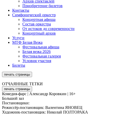
Архив спектаклей
Приобретение билетов
Контакты
Симфонический оркестр
Концертная афиша
Состав оркестра
От истоков до современ­ности
Концертный архив
Услуги
МТФ Белая Вежа
Фестивальная афиша
Белая вежа 2026
Фестивальная галерея
Условия участия
Билеты
печать страницы
ОТЧАЯННЫЕ ТЕТКИ
печать страницы
Комедия-фарс | Александр Коровкин | 16+
Большой зал
Постановщики:
Режиссёр-постановщик: Валентина ЯНОВЕЦ
Художник-постановщик: Николай ПОЛТОРАКА