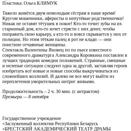
Пластика: Ольга КЛИМУК
Тяжело живётся двум немолодым сёстрам в наше время!
Кругом мошенники, аферисты и непутёвые родственнички!
Никак не оставят тётушек в покое! Кто-то точит зубы на их
старинный дом, кто-то хочет стрясти с них денег, чтобы
поправить свою карьеру, а кто-то и вовсе скрывается у них от
полиции. Но этим тёткам палец в рот не клади — они
поистине отчаянные женщины.
Спектакль Валентины Яновец по по пьесе известного
современного драматурга Александра Коровкина поставлен в
лучших традициях комедии положений. Странные, смешные
и нелепые ситуации следуют одна за другой, заставляя героев
изобретать всё новые и новые способы выкручиваться из
сложнейших коллизий. И далеко не все могут выйти из
переплетения уморительных интриг живыми.
Продолжительность – 2 ч. 30 мин. (с антрактом)
Премьера — 8 октября
Государственное учреждение
«Заслуженный коллектив Республики Беларусь
«БРЕСТСКИЙ АКАДЕМИЧЕСКИЙ ТЕАТР ДРАМЫ