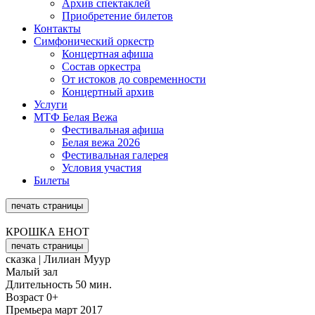
Архив спектаклей
Приобретение билетов
Контакты
Симфонический оркестр
Концертная афиша
Состав оркестра
От истоков до современ­ности
Концертный архив
Услуги
МТФ Белая Вежа
Фестивальная афиша
Белая вежа 2026
Фестивальная галерея
Условия участия
Билеты
печать страницы
КРОШКА ЕНОТ
печать страницы
сказка | Лилиан Муур
Малый зал
Длительность
50 мин.
Возраст
0+
Премьера
март 2017