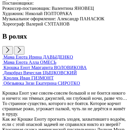
Постановщики:
Режиссер-постановщик: Валентина ЯНОВЕЦ
Художник: Николай ПОЛТОРАКА
Музыкальное оформление: Александр ПАНАСЮК
Хореограф: Валерий СУЛТАНОВ
В ролях
Мама Енота
Ирина ДАВЫДЕНКО
Мама Енота
Алла ОМЕСЬ
Крошка Енот
Маргарита ВОЛОВИКОВА
Дикобраз
Вячеслав ЦЫЦКОВСКИЙ
Кролик
Иван ГИЗМОНТ
Обезьянка Зизи
Екатерина СИРОТКО
Крошка Енот уже совсем-совсем большой и не боится никого
и ничего: ни тёмных джунглей, ни глубокой ночи, разве что…
То странное существо, которого все боятся. Которое корчит
страшные рожи, угрожает палкой, чуть ли не дерётся и живёт
в пруду.
Как же Крошке Еноту прогнать злодея, захватившего водоём,
если с этой опасной задачей не справился никто из зверей?
Красочная сказка американской писательницы Лилиан Муур