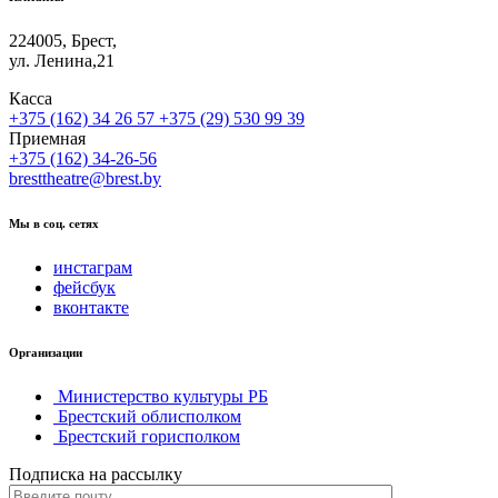
224005, Брест,
ул. Ленина,21
Касса
+375 (162) 34 26 57
+375 (29) 530 99 39
Приемная
+375 (162) 34-26-56
bresttheatre@brest.by
Мы в соц. сетях
инстаграм
фейсбук
вконтакте
Организации
Министерство культуры РБ
Брестский облисполком
Брестский горисполком
Подписка на рассылку