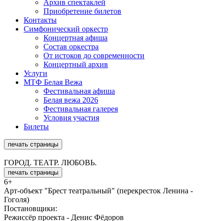
Архив спектаклей
Приобретение билетов
Контакты
Симфонический оркестр
Концертная афиша
Состав оркестра
От истоков до современ­ности
Концертный архив
Услуги
МТФ Белая Вежа
Фестивальная афиша
Белая вежа 2026
Фестивальная галерея
Условия участия
Билеты
печать страницы
ГОРОД. ТЕАТР. ЛЮБОВЬ.
печать страницы
6+
Арт-объект "Брест театральный" (перекресток Ленина -
Гоголя)
Постановщики:
Режиссёр проекта - Денис Фёдоров